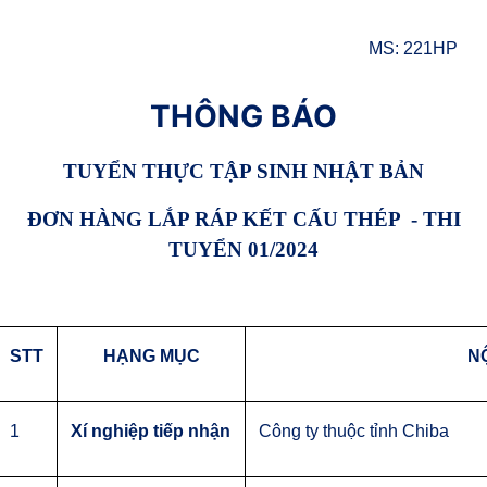
MS: 221HP
THÔNG BÁO
TUYỂ
N
THỰC TẬP SIN
H
NHẬT BẢN
ĐƠN HÀNG
LẮP RÁP KẾT CẤU THÉP
-
THI
TUYỂN
01
/2024
STT
HẠNG MỤC
N
1
Xí nghiệp tiếp nhận
Công ty thuộc tỉnh Chiba