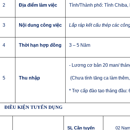
2
Địa điểm làm việc
Tỉnh/Thành phố:
Tỉnh
Chiba
,
3
Nội dung công việc
Lắp ráp kết cấu thép các công
4
Thời hạn hợp đồng
3 – 5 Năm
- Lương
cơ bản 20 man/ thán
5
Thu nhập
(Chưa tính tăng ca làm thêm,
* Trợ cấp đào tạo tháng đầu:
ĐIỀU KIỆN TUYỂN DỤNG
SL Cần tuyển
02
Na